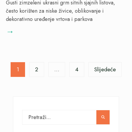
Gusti zimzeleni ukrasni grm sitnih sjajnih listova,
često korišten za niske živice, oblikovanje i
dekorativno uređenje vrtova i parkova
→
Posts
1
2
…
4
Slijedeće
pagination