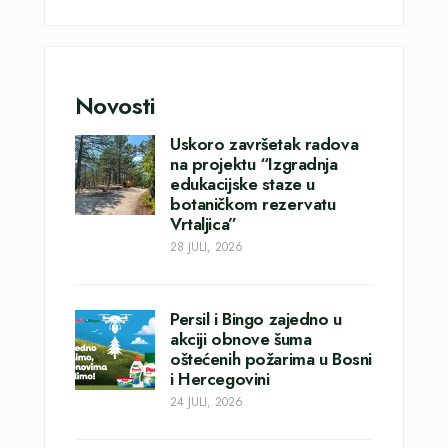
Novosti
Uskoro završetak radova
na projektu “Izgradnja
edukacijske staze u
botaničkom rezervatu
Vrtaljica”
28 JULI, 2026
Persil i Bingo zajedno u
akciji obnove šuma
oštećenih požarima u Bosni
i Hercegovini
24 JULI, 2026