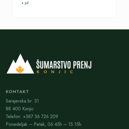
« jul
KONTAKT
Sarajevska br. 31
88 400 Konjic
Telefon: +387 36 726 209
Ponedeljak – Petak, 06:45h – 15:15h