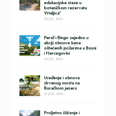
edukacijske staze u
botaničkom rezervatu
Vrtaljica”
28 JULI, 2026
Persil i Bingo zajedno u
akciji obnove šuma
oštećenih požarima u Bosni
i Hercegovini
24 JULI, 2026
Uređenje i obnova
drvenog mosta na
Boračkom jezeru
10 JUNI, 2026
Proljetno čišćenje i