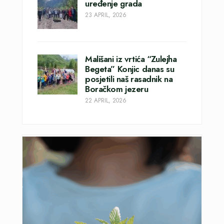
uređenje grada
23 APRIL, 2026
Mališani iz vrtića “Zulejha
Begeta” Konjic danas su
posjetili naš rasadnik na
Boračkom jezeru
22 APRIL, 2026