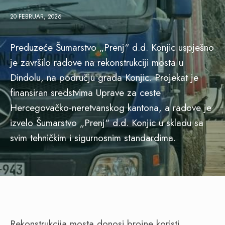
20 FEBRUAR, 2026
Preduzeće Šumarstvo „Prenj“ d.d. Konjic uspješno
je završilo radove na rekonstrukciji mosta u
Dindolu, na području grada Konjic. Projekat je
finansiran sredstvima Uprave za ceste
Hercegovačko-neretvanskog kantona, a radove je
izvelo Šumarstvo „Prenj“ d.d. Konjic u skladu sa
svim tehničkim i sigurnosnim standardima.
Rekonstrukcija mosta donosi brojne koristi