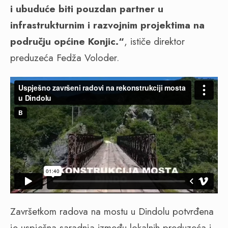
i ubuduće biti pouzdan partner u
infrastrukturnim i razvojnim projektima na
području općine Konjic.“
, ističe direktor
preduzeća Fedža Voloder.
Završetkom radova na mostu u Dindolu potvrđena
je uspješna saradnja između lokalnih preduzeća i