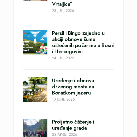
Vrtaljica”
28 JULI, 2026
Persil i Bingo zajedno u
akciji obnove šuma
oštećenih požarima u Bosni
i Hercegovini
24 JULI, 2026
Uređenje i obnova
drvenog mosta na
Boračkom jezeru
10 JUNI, 2026
Proljetno čišćenje i
uređenje grada
23 APRIL, 2026