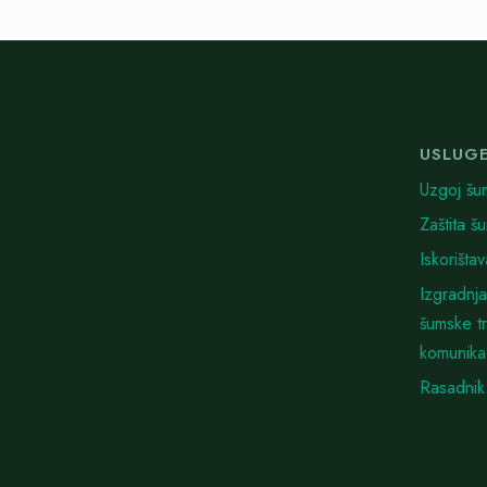
USLUG
Uzgoj šu
Zaštita š
Iskorišta
Izgradnja
šumske t
komunika
Rasadnik