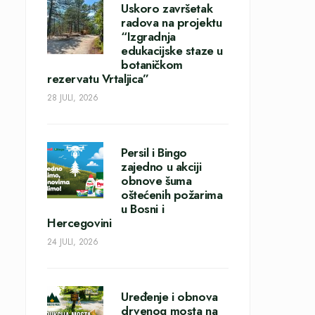
Uskoro završetak
radova na projektu
“Izgradnja
edukacijske staze u
botaničkom
rezervatu Vrtaljica”
28 JULI, 2026
Persil i Bingo
zajedno u akciji
obnove šuma
oštećenih požarima
u Bosni i
Hercegovini
24 JULI, 2026
Uređenje i obnova
drvenog mosta na