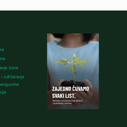
E
ma
uma
vanje šuma
 i održavanje
ransportne
cije