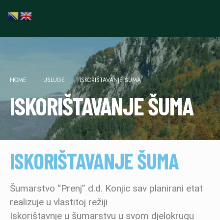
HOME
USLUGE
ISKORIŠTAVANJE ŠUMA
ISKORIŠTAVANJE ŠUMA
ISKORIŠTAVANJE ŠUMA
Šumarstvo “Prenj” d.d. Konjic sav planirani etat
realizuje u vlastitoj režiji
Iskorištavnje u šumarstvu u svom djelokrugu