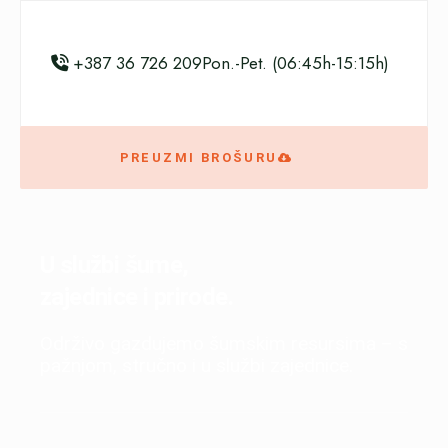
+387 36 726 209
Pon.-Pet. (06:45h-15:15h)
PREUZMI BROŠURU
U službi šume,
zajednice i prirode.
Održivo gazdujemo šumskim resursima – s
pažnjom, stručno i u službi zajednice.