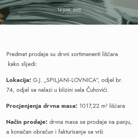
16 JUNI, 2025
Predmet prodaje su drvni sortimenenti lišćara
kako slijedi:
Lokacija:
G.J. „SPILJANI-LOVNICA“, odjel br.
74, odjel se nalazi u blizini sela Čuhovići.
Procjenjenja drvna masa:
1017,22 m³ lišćara
Način prodaje:
drvna masa se prodaje na panju,
a konačan obračun i fakturisanje se vrši