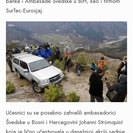
banke i Ambasade Švedske u BiH, kao i firmom
SurTec-Eurosjaj.
Učesnici su se posebno zahvalili ambasadorici
Švedske u Bosni i Hercegovini Johanni Strömquist
koja je lično učestvovala u današnjoj akciji sadnje,