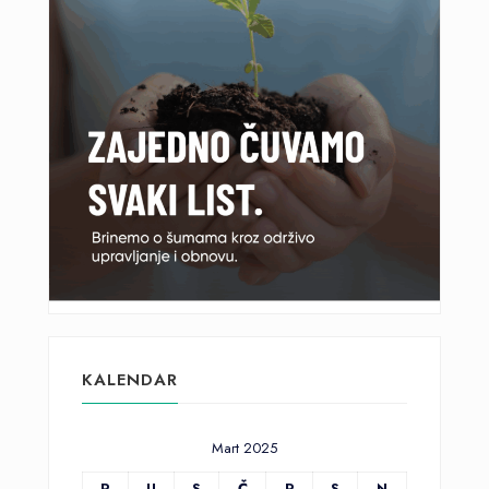
KALENDAR
Mart 2025
P
U
S
Č
P
S
N