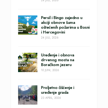
28 JULI, 2026
Persil i Bingo zajedno u
akciji obnove šuma
oštećenih požarima u Bosni
i Hercegovini
24 JULI, 2026
Uređenje i obnova
drvenog mosta na
Boračkom jezeru
10 JUNI, 2026
Proljetno čišćenje i
uređenje grada
23 APRIL, 2026