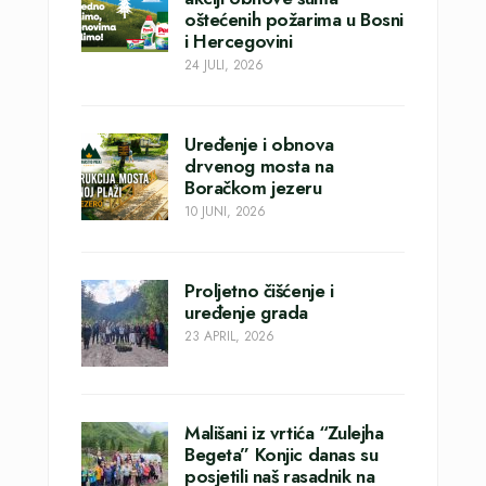
oštećenih požarima u Bosni
i Hercegovini
24 JULI, 2026
Uređenje i obnova
drvenog mosta na
Boračkom jezeru
10 JUNI, 2026
Proljetno čišćenje i
uređenje grada
23 APRIL, 2026
Mališani iz vrtića “Zulejha
Begeta” Konjic danas su
posjetili naš rasadnik na