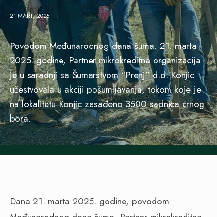
21 MART, 2025
Povodom Međunarodnog dana šuma, 21. marta
2025. godine, Partner mikrokreditna organizacija
je u saradnji sa Šumarstvom “Prenj” d.d. Konjic
učestvovala u akciji pošumljavanja, tokom koje je
na lokalitetu Konjic zasađeno 3500 sadnica crnog
bora.
Dana 21. marta 2025. godine, povodom
Međunarodnog dana šuma, Partner mikrokreditna