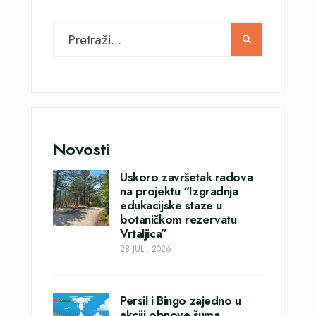
Novosti
Uskoro završetak radova
na projektu “Izgradnja
edukacijske staze u
botaničkom rezervatu
Vrtaljica”
28 JULI, 2026
Persil i Bingo zajedno u
akciji obnove šuma