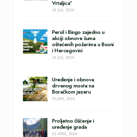
Vrtaljica”
28 JULI, 2026
Persil i Bingo zajedno u
akciji obnove šuma
oštećenih požarima u Bosni
i Hercegovini
24 JULI, 2026
Uređenje i obnova
drvenog mosta na
Boračkom jezeru
10 JUNI, 2026
Proljetno čišćenje i
uređenje grada
23 APRIL, 2026