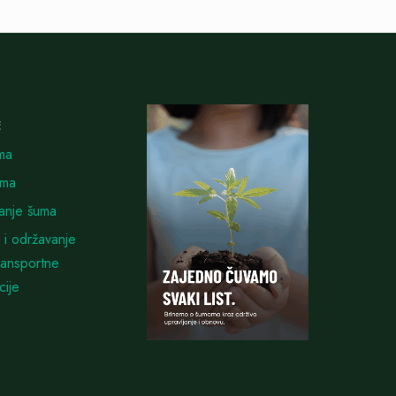
E
ma
uma
vanje šuma
 i održavanje
ransportne
cije