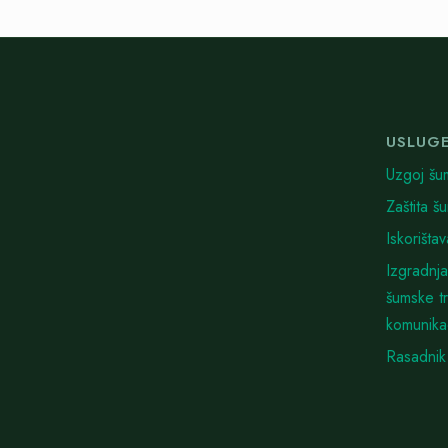
USLUG
Uzgoj šu
Zaštita š
Iskorišta
Izgradnja
šumske t
komunika
Rasadnik