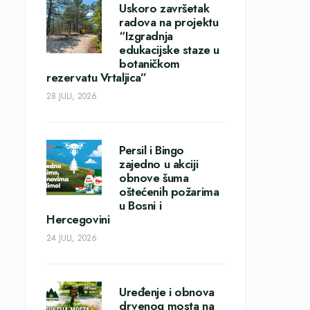
Uskoro završetak
radova na projektu
“Izgradnja
edukacijske staze u
botaničkom
rezervatu Vrtaljica”
28 JULI, 2026
Persil i Bingo
zajedno u akciji
obnove šuma
oštećenih požarima
u Bosni i
Hercegovini
24 JULI, 2026
Uređenje i obnova
drvenog mosta na