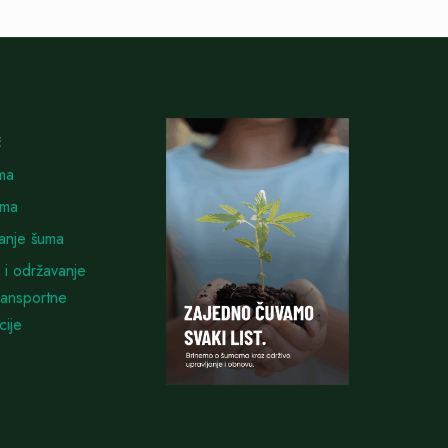
E
ma
uma
vanje šuma
 i održavanje
ransportne
cije