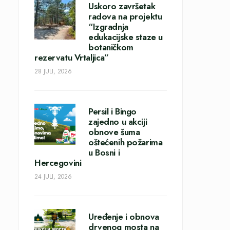
Uskoro završetak
radova na projektu
“Izgradnja
edukacijske staze u
botaničkom
rezervatu Vrtaljica”
28 JULI, 2026
Persil i Bingo
zajedno u akciji
obnove šuma
oštećenih požarima
u Bosni i
Hercegovini
24 JULI, 2026
Uređenje i obnova
drvenog mosta na