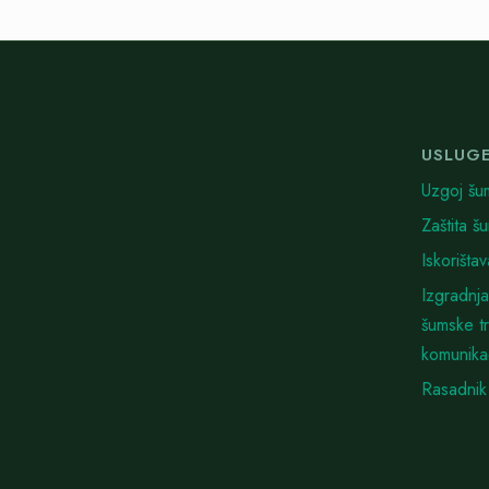
USLUG
Uzgoj šu
Zaštita š
Iskorišta
Izgradnja
šumske t
komunika
Rasadnik