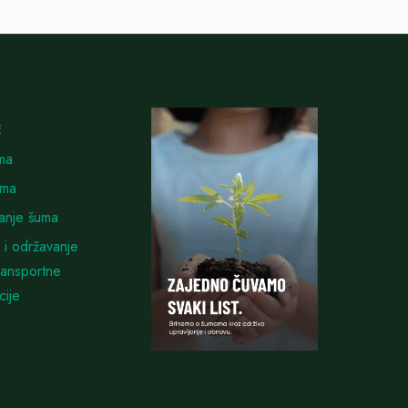
E
ma
uma
vanje šuma
 i održavanje
ransportne
cije