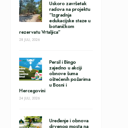
Uskoro završetak
radova na projektu
“Izgradnja
edukacijske staze u
botaničkom
rezervatu Vrtaljica”
28 JULI, 2026
Persil i Bingo
zajedno u akciji
obnove šuma
oštećenih požarima
u Bosni i
Hercegovini
24 JULI, 2026
Uređenje i obnova
drvenog mosta na