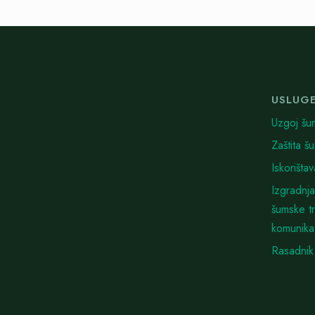
USLUG
Uzgoj šu
Zaštita š
Iskorišta
Izgradnja
šumske t
komunika
Rasadnik