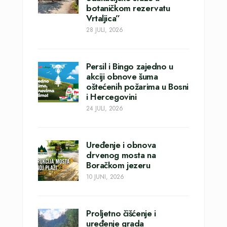
botaničkom rezervatu
Vrtaljica”
28 JULI, 2026
Persil i Bingo zajedno u
akciji obnove šuma
oštećenih požarima u Bosni
i Hercegovini
24 JULI, 2026
Uređenje i obnova
drvenog mosta na
Boračkom jezeru
10 JUNI, 2026
Proljetno čišćenje i
uređenje grada