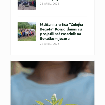
23 APRIL, 2026
Mališani iz vrtića “Zulejha
Begeta” Konjic danas su
posjetili naš rasadnik na
Boračkom jezeru
22 APRIL, 2026