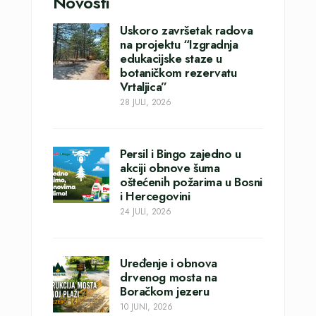
Novosti
Uskoro završetak radova
na projektu “Izgradnja
edukacijske staze u
botaničkom rezervatu
Vrtaljica”
28 JULI, 2026
Persil i Bingo zajedno u
akciji obnove šuma
oštećenih požarima u Bosni
i Hercegovini
24 JULI, 2026
Uređenje i obnova
drvenog mosta na
Boračkom jezeru
10 JUNI, 2026