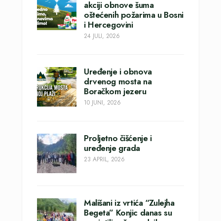
akciji obnove šuma
oštećenih požarima u Bosni
i Hercegovini
24 JULI, 2026
Uređenje i obnova
drvenog mosta na
Boračkom jezeru
10 JUNI, 2026
Proljetno čišćenje i
uređenje grada
23 APRIL, 2026
Mališani iz vrtića “Zulejha
Begeta” Konjic danas su