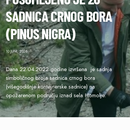
SADNICA CRNOG BORA
(PINUS NIGRA)
10 JUNI, 2026
Dana 22.04.2022 godine izvršena je sadnja
simboličnog broja sadnica crnog bora
(višegodišnje kontejnerske sadnice) na
opožarenom području iznad sela Homolje.