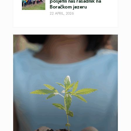
posjetili naš rasadnik na
Boračkom jezeru
22 APRIL, 2026