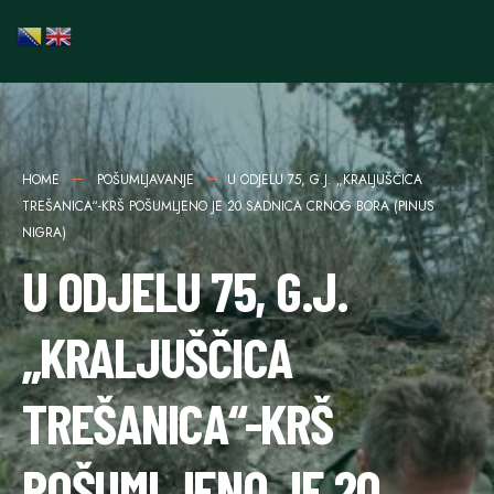
HOME
POŠUMLJAVANJE
U ODJELU 75, G.J. „KRALJUŠČICA
TREŠANICA“-KRŠ POŠUMLJENO JE 20 SADNICA CRNOG BORA (PINUS
NIGRA)
U ODJELU 75, G.J.
„KRALJUŠČICA
TREŠANICA“-KRŠ
POŠUMLJENO JE 20