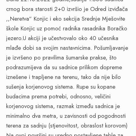
crnog bora starosti 2+0 izvršio je Odred izviđača
,,Neretva“ Konjic i eko sekcija Srednje Mješovite
škole Konjic uz pomoć radnika rasadnika Boračko
jezero.U akciji je učestvovalo oko 40 učesnika
mlađe dobi sa svojim nastavnicima. Pošumljavanje
je izvršeno po pravilima šumarske prakse, što
podrazumijeva da su sadnice prilikom dopreme
iznešene i trapljene na terenu, tako da nije bilo
sušenja korjenovog sistema. Rupe su kopane
budacima prema potrebi, odnosno, veličini
korjenovog sistema, razmak između sadnica je
minimalno dva metra, u zavisnosti od pogodnosti
terena za sadnju (stjenovitost, obraslost korovom)
Na ovoj površini su uredno postavljene table za