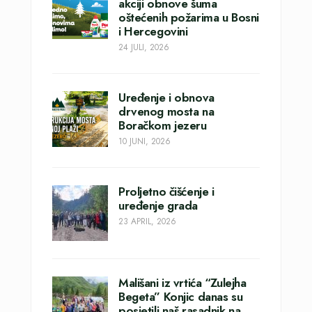
akciji obnove šuma
oštećenih požarima u Bosni
i Hercegovini
24 JULI, 2026
Uređenje i obnova
drvenog mosta na
Boračkom jezeru
10 JUNI, 2026
Proljetno čišćenje i
uređenje grada
23 APRIL, 2026
Mališani iz vrtića “Zulejha
Begeta” Konjic danas su
posjetili naš rasadnik na