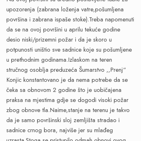
upozorenja (zabrana loženja vatre,pošumljena
površina i zabrana ispaše stoke).Treba napomenuti
da se na ovoj površini u aprilu tekuće godine
desio niski/prizemni požar i da je skoro u
potpunosti uništio sve sadnice koje su pošumljene
u prethodnim godinama.Izlaskom na teren
stručnog osoblja preduzeća Šumarstvo ,,Prenj“
Konjic konstantovano je da nema potrebe da se
čeka sa obnovom 2 godine što je uobičajena
praksa na mjestima gdje se dogodi visoki požar
zbog obnove tla.Naime,stanje na terenu je takvo
da je samo površinski sloj zemljišta stradao i
sadnice crnog bora, najviše jer su mlađeg
uzrasta.Stoga se pristupilo odmah obnovi ovog