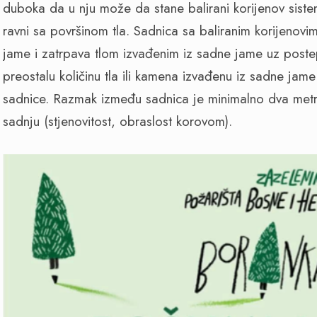
duboka da u nju može da stane balirani korijenov siste
ravni sa površinom tla. Sadnica sa baliranim korijenov
jame i zatrpava tlom izvađenim iz sadne jame uz postep
preostalu količinu tla ili kamena izvađenu iz sadne jame
sadnice. Razmak između sadnica je minimalno dva metr
sadnju (stjenovitost, obraslost korovom).