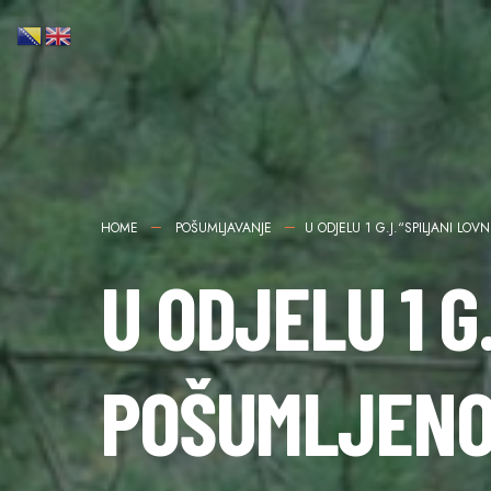
HOME
POŠUMLJAVANJE
U ODJELU 1 G.J.“SPILJANI LO
U ODJELU 1 G
POŠUMLJENO 