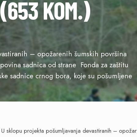
(653 KOM.)
vastiranih – opožarenih šumskih površina
povina sadnica od strane Fonda za zaštitu
ske sadnice crnog bora, koje su pošumljene
U sklopu projekta pošumljavanja devastiranih – opoža