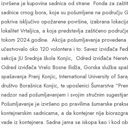
izvršena je kupovina sadnica od strane Fonda za zašti
sadnice crnog bora, koje su pošumljene na području 
pokriva isključivo opožarene površine, izabrana lokacija 
lokalitet Vrtaljica, a koja predstavlja zaštićeno područ
tokom 2024.godine. Akcija pošumljavanja provedena je
učestvovalo oko 120 volontera i to: Savez izviđača Fed
sekcija JU Srednja škola Konjic, Odred izviđača Neret
Odred izviđača Vrelo Bosne Ilidža, Gorska služba spaš
spašavanja Prenj Konjic, International University of Sa
društvo Borašnica Konjic, te uposlenici Šumarstva “Prenj
nadzor nad pošumljavanjem i svojim stručnim sugestijama 
Pošumljavanje je izvršeno po pravilima šumarske praks
kontejnerskim sadnicama, a da kontejner nije biorazgr
vade iz kontejnera. Sadna jama se iskopa kao i kod obi