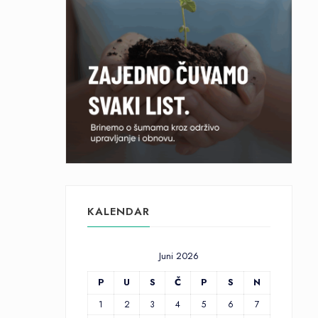
KALENDAR
Juni 2026
P
U
S
Č
P
S
N
1
2
3
4
5
6
7