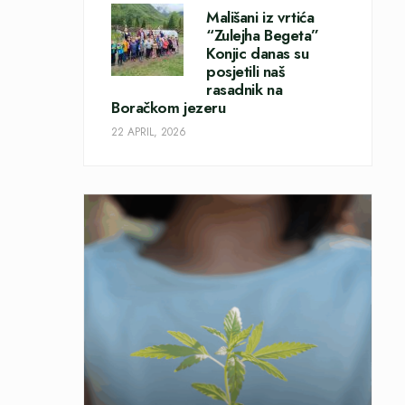
Mališani iz vrtića
“Zulejha Begeta”
Konjic danas su
posjetili naš
rasadnik na
Boračkom jezeru
22 APRIL, 2026