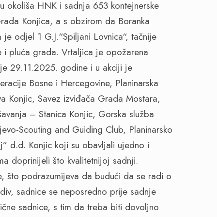
tu okoliša HNK i sadnja 653 kontejnerske
Grada Konjica, a s obzirom da Boranka
je odjel 1 G.J.“Spiljani Lovnica“, tačnije
je i pluća grada. Vrtaljica je opožarena
 29.11.2025. godine i u akciji je
eracije Bosne i Hercegovine, Planinarska
va Konjic, Savez izviđača Grada Mostara,
avanja – Stanica Konjic, Gorska služba
rajevo-Scouting and Guiding Club, Planinarsko
” d.d. Konjic koji su obavljali ujedno i
doprinijeli što kvalitetnijoj sadnji.
e, što podrazumijeva da budući da se radi o
adiv, sadnice se neposredno prije sadnje
čne sadnice, s tim da treba biti dovoljno