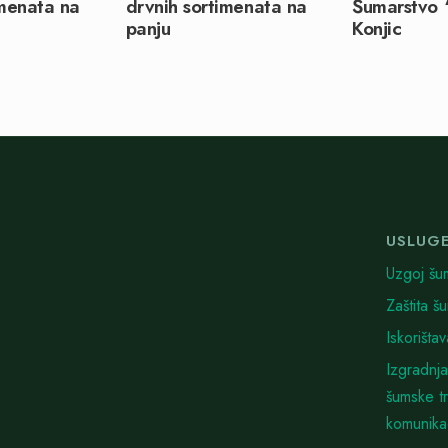
imenata na
drvnih sortimenata na
Šumarstvo “
panju
Konjic
USLUG
Uzgoj šu
Zaštita š
Iskorišta
Izgradnja
šumske t
komunika