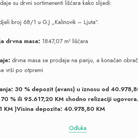
aje su drvni sortimenenti lišćara kako slijedi:
jeli broj 68/1 u G.J „Kalinovik – Ljuta“.
ja drvna masa:
1847,07 m³ lišćara
aje:
drvna masa se prodaje na panju, a konačan obrač
 se vrši po otpremi
anja: 30 % depozit (avans) u iznosu od 40.978,
 70 % ili 95.617,20 KM shodno relizaciji ugovora
1 KM )
Visina depozita: 40.978,80 KM
Odluka