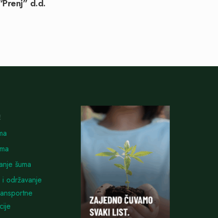
Prenj” d.d.
E
ma
uma
vanje šuma
 i održavanje
ransportne
cije