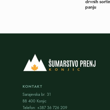
drvnih sort
panju
KONTAKT
Sarajevska br. 31
88 400 Konjic
Telefon: +387 36 726 209