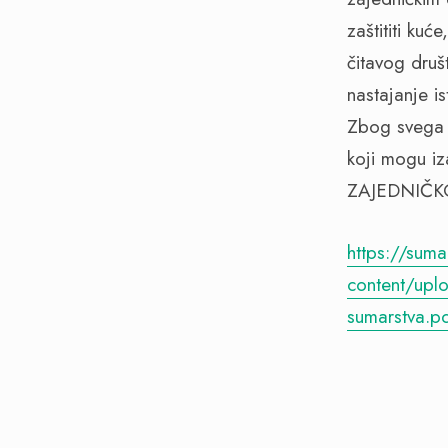
zaštititi ku
čitavog druš
nastajanje ist
Zbog svega 
koji mogu i
ZAJEDNIČK
https://suma
content/upl
sumarstva.p