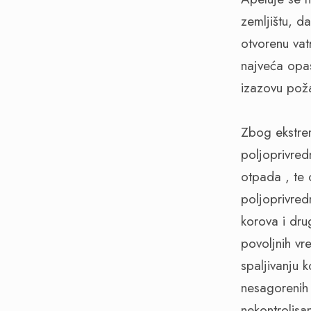
zemljištu, d
otvorenu vat
najveća opas
izazovu poža
Zbog ekstre
poljoprivred
otpada , te 
poljoprivred
korova i dru
povoljnih vr
spaljivanju 
nesagorenih 
nekontrolisa