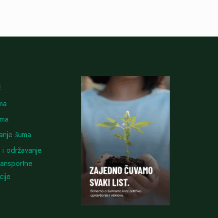
E
ma
uma
vanje šuma
 i održavanje
ransportne
cije