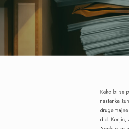
Kako bi se p
nastanka šum
druge trajn
d.d. Konjic
Apeluje se n