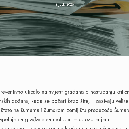
3 JULI, 2025
reventivno uticalo na svijest građana o nastupanju kriti
skih požara, kada se požari brzo šire, i izazivaju velike 
e štete na šumama i šumskom zemljištu preduzeće Šumar
, apeluje na građane sa molbom – upozorenjem.
a građane i izletnike koji se kreću i nalaze u šumama i