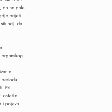
, da ne pale
dje prijeti
situaciji da
na
 i organskog
ivanje
u periodu
i. Pri
i ostatke
m i pojava