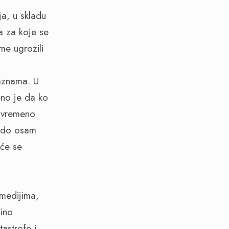
a, u skladu
a za koje se
me ugrozili
kaznama. U
eno je da ko
tovremeno
e do osam
 će se
 medijima,
dino
astrofe i