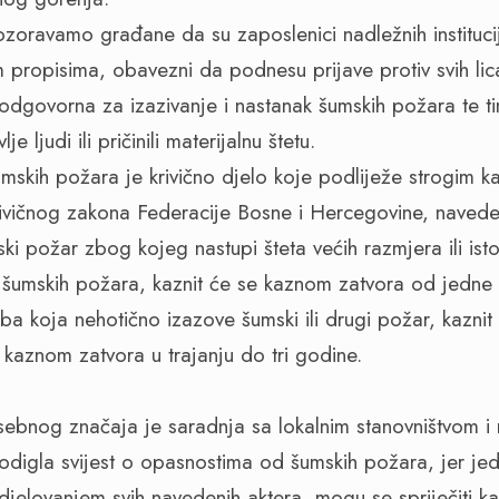
zoravamo građane da su zaposlenici nadležnih institucij
 propisima, obavezni da podnesu prijave protiv svih lic
 odgovorna za izazivanje i nastanak šumskih požara te ti
lje ljudi ili pričinili materijalnu štetu.
umskih požara je krivično djelo koje podliježe strogim 
rivičnog zakona Federacije Bosne i Hercegovine, naved
ki požar zbog kojeg nastupi šteta većih razmjera ili is
e šumskih požara, kaznit će se kaznom zatvora od jedn
a koja nehotično izazove šumski ili drugi požar, kaznit
 kaznom zatvora u trajanju do tri godine.
ebnog značaja je saradnja sa lokalnim stanovništvom i
odigla svijest o opasnostima od šumskih požara, jer je
djelovanjem svih navedenih aktera, mogu se spriječiti kat