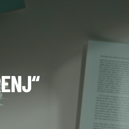
RENJ“