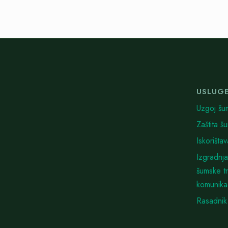
USLUG
Uzgoj šu
Zaštita š
Iskorišta
Izgradnja
šumske t
komunika
Rasadnik