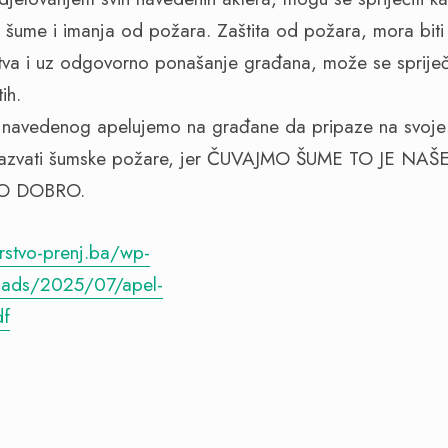
će, šume i imanja od požara. Zaštita od požara, mora biti
tva i uz odgovorno ponašanje građana, može se spriječi
ih.
navedenog apelujemo na građane da pripaze na svoje
zazvati šumske požare, jer ČUVAJMO ŠUME TO JE NAŠ
O DOBRO.
rstvo-prenj.ba/wp-
oads/2025/07/apel-
df