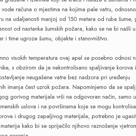
a vode računa o mjestima na kojima pale vatru, odnosno
ru na udaljenosti manjoj od 150 metara od ruba šume, g
nost od nastanka šumskih požara, kako se ne bi našli u 
r i time ugroze šumu, objekte i stanovništvo.
mno visokih temperatura ovaj apel se posebno odnosi 
nike, s obzirom da je nekontrolisano spaljivanje korova
ostavljanje neugašene vatre bez nadzora pri uređenju
nih imanja čest uzrok požara. Napominjemo da se spalj
gog gorivog materijala vrši na odgovoran način, samo 
emenskih uslova i na površinama koje se mogu kontrolisat
korova i drugog zapaljivog materijala, potrebno je ugasit
materija kako bi se spriječilo njihovo raznošenje vjetro
nog gorenja.