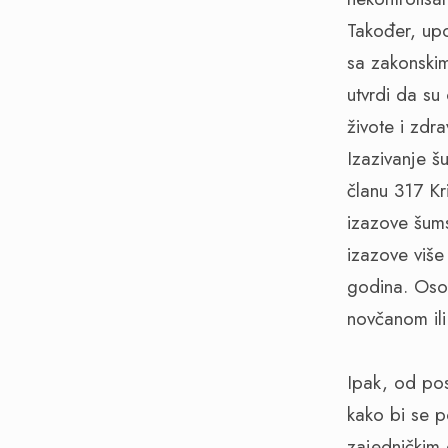
Također, upo
sa zakonskim
utvrdi da su
živote i zdrav
Izazivanje š
članu 317 K
izazove šums
izazove viš
godina. Osob
novčanom ili
Ipak, od pos
kako bi se p
zajedničkim 