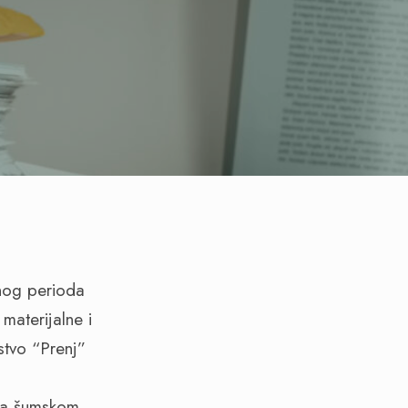
čnog perioda
materijalne i
stvo “Prenj”
 na šumskom