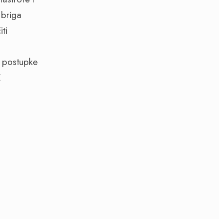
 briga
ti
 postupke
E