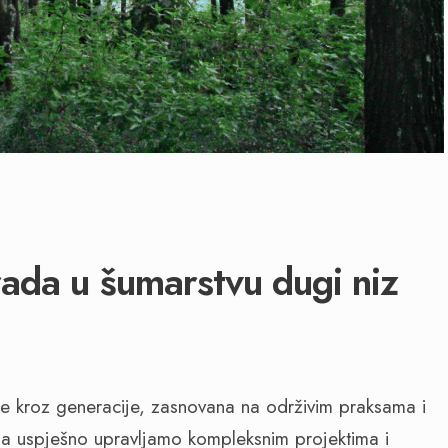
 rada u šumarstvu dugi niz
se kroz generacije, zasnovana na održivim praksama i
a uspješno upravljamo kompleksnim projektima i