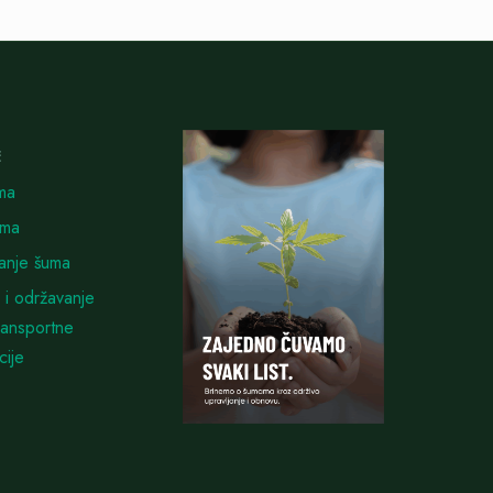
E
ma
uma
vanje šuma
 i održavanje
ransportne
cije