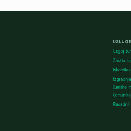
USLUG
Uzgoj šu
Zaštita š
Iskorišta
Izgradnja
šumske t
komunika
Rasadnik