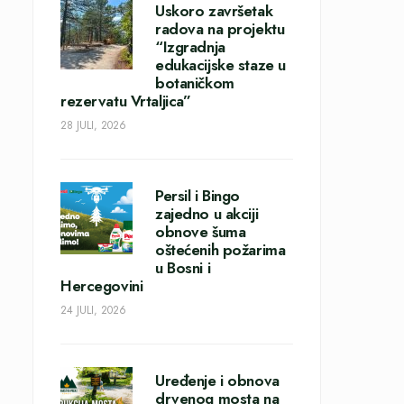
Uskoro završetak
radova na projektu
“Izgradnja
edukacijske staze u
botaničkom
rezervatu Vrtaljica”
28 JULI, 2026
Persil i Bingo
zajedno u akciji
obnove šuma
oštećenih požarima
u Bosni i
Hercegovini
24 JULI, 2026
Uređenje i obnova
drvenog mosta na