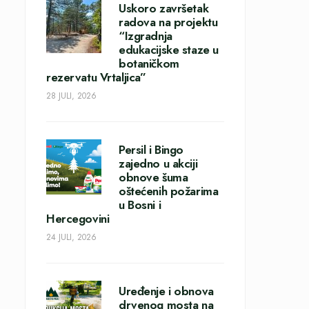
Uskoro završetak
radova na projektu
“Izgradnja
edukacijske staze u
botaničkom
rezervatu Vrtaljica”
28 JULI, 2026
Persil i Bingo
zajedno u akciji
obnove šuma
oštećenih požarima
u Bosni i
Hercegovini
24 JULI, 2026
Uređenje i obnova
drvenog mosta na