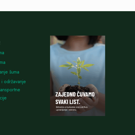
E
ma
uma
vanje šuma
 i održavanje
ransportne
cije