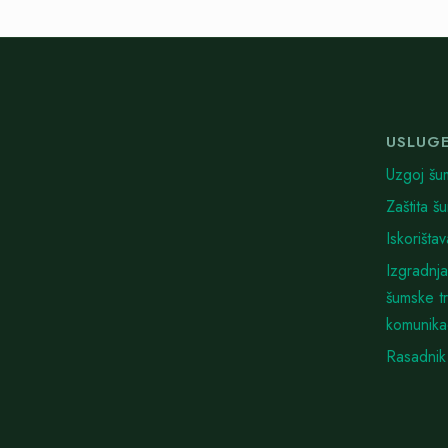
USLUG
Uzgoj šu
Zaštita š
Iskorišta
Izgradnja
šumske t
komunika
Rasadnik