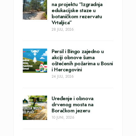
na projektu “Izgradnja
edukacijske staze u
botaničkom rezervatu
Vrtaljica”
28 JULI, 2026
Persil i Bingo zajedno u
akciji obnove šuma
oštećenih požarima u Bosni
i Hercegovini
24 JULI, 2026
Uređenje i obnova
drvenog mosta na
Boračkom jezeru
10 JUNI, 2026