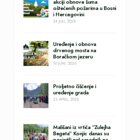
akciji obnove šuma
oštećenih požarima u Bosni
i Hercegovini
24 JULI, 2026
Uređenje i obnova
drvenog mosta na
Boračkom jezeru
10 JUNI, 2026
Proljetno čišćenje i
uređenje grada
23 APRIL, 2026
Mališani iz vrtića “Zulejha
Begeta” Konjic danas su
posjetili naš rasadnik na