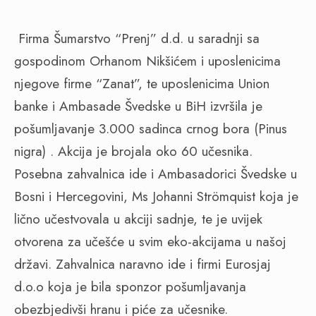
Firma Šumarstvo “Prenj” d.d. u saradnji sa
gospodinom Orhanom Nikšićem i uposlenicima
njegove firme “Zanat”, te uposlenicima Union
banke i Ambasade Švedske u BiH izvršila je
pošumljavanje 3.000 sadinca crnog bora (Pinus
nigra) . Akcija je brojala oko 60 učesnika.
Posebna zahvalnica ide i Ambasadorici Švedske u
Bosni i Hercegovini, Ms Johanni Strömquist koja je
lično učestvovala u akciji sadnje, te je uvijek
otvorena za učešće u svim eko-akcijama u našoj
državi. Zahvalnica naravno ide i firmi Eurosjaj
d.o.o koja je bila sponzor pošumljavanja
obezbjedivši hranu i piće za učesnike.