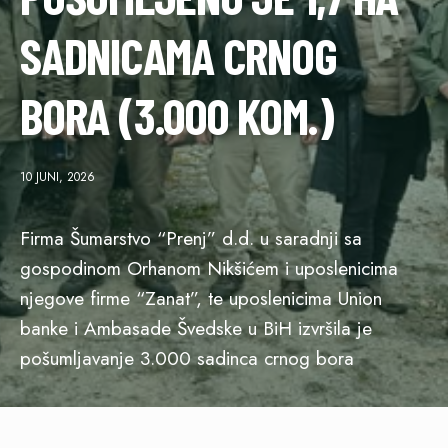
SADNICAMA CRNOG
BORA (3.000 KOM.)
10 JUNI, 2026
Firma Šumarstvo “Prenj” d.d. u saradnji sa
gospodinom Orhanom Nikšićem i uposlenicima
njegove firme “Zanat”, te uposlenicima Union
banke i Ambasade Švedske u BiH izvršila je
pošumljavanje 3.000 sadinca crnog bora