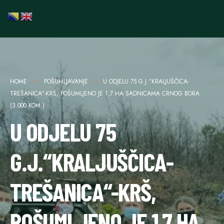
HOME
POŠUMLJAVANJE
U ODJELU 75 G.J.“KRALJUŠČICA-
TREŠANICA“-KRŠ, POŠUMLJENO JE 1,7 HA SADNICAMA CRNOG BORA
(3.000 KOM.)
U ODJELU 75
G.J.“KRALJUŠČICA-
TREŠANICA“-KRŠ,
POŠUMLJENO JE 1,7 HA